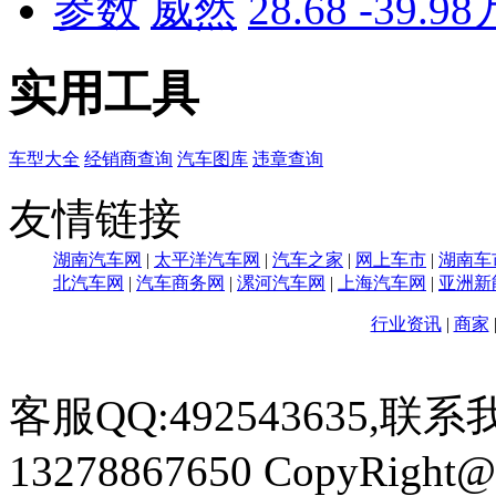
参数
威然
28.68 -39.98
实用工具
车型大全
经销商查询
汽车图库
违章查询
友情链接
湖南汽车网
|
太平洋汽车网
|
汽车之家
|
网上车市
|
湖南车
北汽车网
|
汽车商务网
|
漯河汽车网
|
上海汽车网
|
亚洲新
行业资讯
|
商家
客服QQ:492543635,联系我
13278867650
CopyRight@2