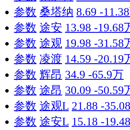
参数
桑塔纳
8.69 -11.3
参数
途安
13.98 -19.68
参数
途观
19.98 -31.58
参数
凌渡
14.59 -20.19
参数
辉昂
34.9 -65.9万
参数
途昂
30.09 -50.59
参数
途观L
21.88 -35.
参数
途安L
15.18 -19.