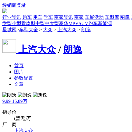
经销商登录
行业资讯
购车
用车
学车
商家资讯
商家
车展活动
车型库
图库
微型
小型
紧凑型
中型
中大型
豪华
MPV
SUV
跑车
新能源
星城网
>
车型大全
>
大众
>
上汽大众
>
朗逸
上汽大众
/
朗逸
首页
图片
参数配置
文章
9.99-15.89万
指导价
(暂无)万
厂 商
上汽大众