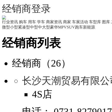
经销商登录
行业资讯
购车
用车
学车
商家资讯
商家
车展活动
车型库
图库
微型
小型
紧凑型
中型
中大型
豪华
MPV
SUV
跑车
新能源
经销商列表
经销商（26）
长沙天潮贸易有限公
4S店
电话：
0731-827901