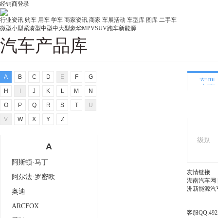
经销商登录
行业资讯
购车
用车
学车
商家资讯
商家
车展活动
车型库
图库
二手车
微型
小型
紧凑型
中型
中大型
豪华
MPV
SUV
跑车
新能源
汽车产品库
A
B
C
D
E
F
G
车型
H
I
J
K
L
M
N
O
P
Q
R
S
T
U
V
W
X
Y
Z
A
阿斯顿·马丁
友情链接
阿尔法·罗密欧
湖南汽车网
洲新能源汽
奥迪
ARCFOX
客服QQ:4925