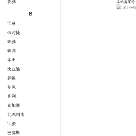
爱驰
本站备案号：湘
湘公网安备
B
宝马
保时捷
奔驰
奔腾
本田
比亚迪
标致
别克
宾利
布加迪
北汽制造
宝骏
巴博斯