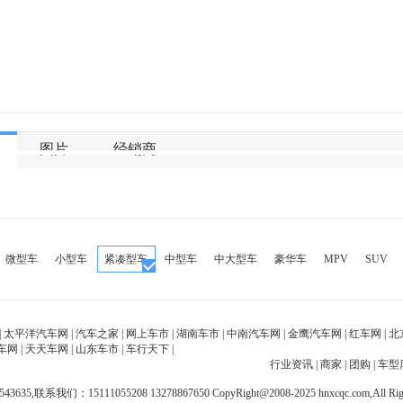
图片
经销商
|
太平洋汽车网
|
汽车之家
|
网上车市
|
湖南车市
|
中南汽车网
|
金鹰汽车网
|
红车网
|
北
车网
|
天天车网
|
山东车市
|
车行天下
|
行业资讯
|
商家
|
团购
|
车型
43635,联系我们：15111055208 13278867650
CopyRight@2008-2025 hnxcqc.com,All Righ