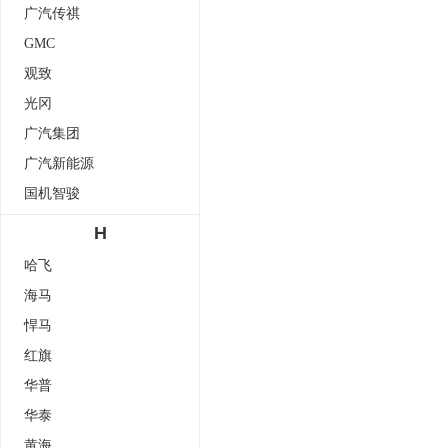
广汽传祺
GMC
观致
光冈
广汽集团
广汽新能源
国机智骏
H
哈飞
海马
悍马
红旗
华普
华泰
黄海