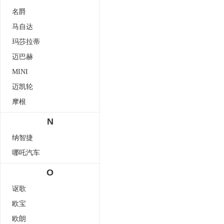
名爵
马自达
玛莎拉蒂
迈巴赫
MINI
迈凯轮
摩根
N
纳智捷
哪吒汽车
O
讴歌
欧宝
欧朗