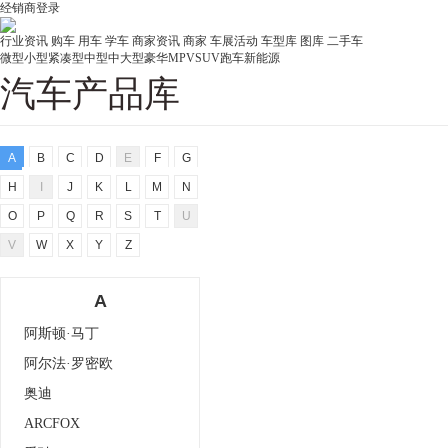
经销商登录
行业资讯
购车
用车
学车
商家资讯
商家
车展活动
车型库
图库
二手车
微型
小型
紧凑型
中型
中大型
豪华
MPV
SUV
跑车
新能源
汽车产品库
A
B
C
D
E
F
G
H
I
J
K
L
M
N
O
P
Q
R
S
T
U
V
W
X
Y
Z
A
阿斯顿·马丁
阿尔法·罗密欧
奥迪
ARCFOX