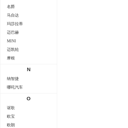
名爵
马自达
玛莎拉蒂
迈巴赫
MINI
迈凯轮
摩根
N
纳智捷
哪吒汽车
O
讴歌
欧宝
欧朗