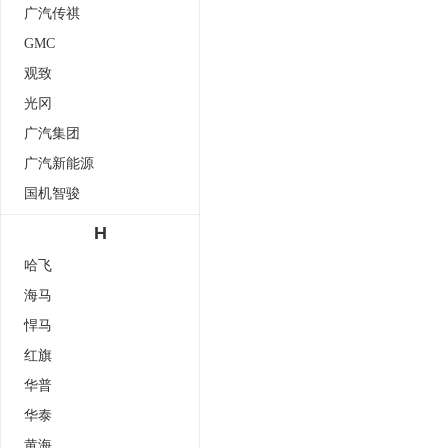
广汽传祺
GMC
观致
光冈
广汽集团
广汽新能源
国机智骏
H
哈飞
海马
悍马
红旗
华普
华泰
黄海