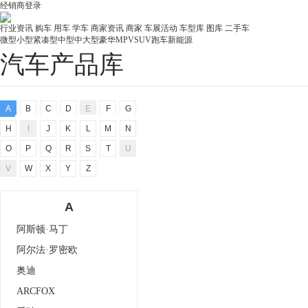
经销商登录
行业资讯
购车
用车
学车
商家资讯
商家
车展活动
车型库
图库
二手车
微型
小型
紧凑型
中型
中大型
豪华
MPV
SUV
跑车
新能源
汽车产品库
A
B
C
D
E
F
G
H
I
J
K
L
M
N
O
P
Q
R
S
T
U
V
W
X
Y
Z
A
阿斯顿·马丁
阿尔法·罗密欧
奥迪
ARCFOX