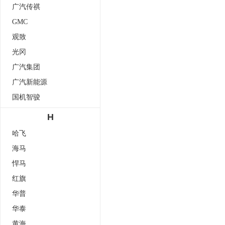
广汽传祺
GMC
观致
光冈
广汽集团
广汽新能源
国机智骏
H
哈飞
海马
悍马
红旗
华普
华泰
黄海