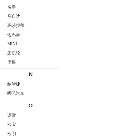
名爵
马自达
玛莎拉蒂
迈巴赫
MINI
迈凯轮
摩根
N
纳智捷
哪吒汽车
O
讴歌
欧宝
欧朗