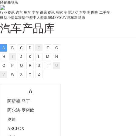
经销商登录
行业资讯
购车
用车
学车
商家资讯
商家
车展活动
车型库
图库
二手车
微型
小型
紧凑型
中型
中大型
豪华
MPV
SUV
跑车
新能源
汽车产品库
A
B
C
D
E
F
G
H
I
J
K
L
M
N
O
P
Q
R
S
T
U
V
W
X
Y
Z
A
阿斯顿·马丁
阿尔法·罗密欧
奥迪
ARCFOX