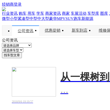
经销商登录
行业资讯
购车
用车
学车
商家资讯
商家
车展活动
车型库
图库
微型
小型
紧凑型
中型
中大型
豪华
MPV
SUV
跑车
新能源
优惠促销
新车到店
维修
公司资讯
公司资讯
找车型文章
从一棵树到
…
2018/9/6 19:19:57