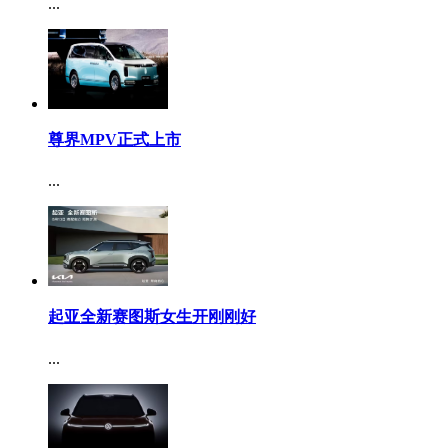
...
尊界MPV正式上市
...
起亚全新赛图斯女生开刚刚好
...