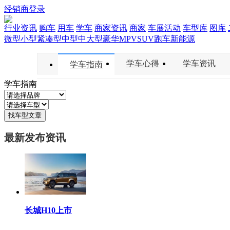
经销商登录
行业资讯
购车
用车
学车
商家资讯
商家
车展活动
车型库
图库
微型
小型
紧凑型
中型
中大型
豪华
MPV
SUV
跑车
新能源
学车心得
学车资讯
学车指南
学车指南
找车型文章
最新发布资讯
长城H10上市