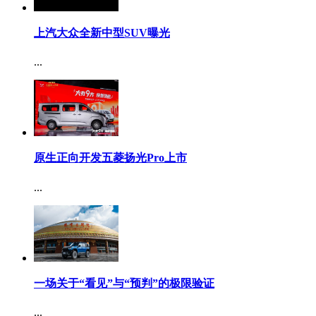
上汽大众全新中型SUV曝光
...
原生正向开发五菱扬光Pro上市
...
一场关于“看见”与“预判”的极限验证
...