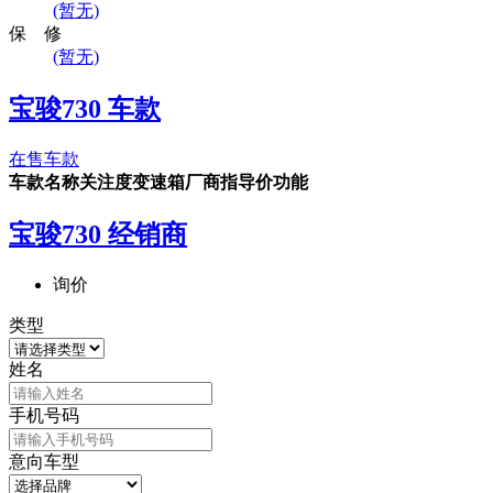
(暂无)
保 修
(暂无)
宝骏730 车款
在售车款
车款名称
关注度
变速箱
厂商指导价
功能
宝骏730 经销商
询价
类型
姓名
手机号码
意向车型