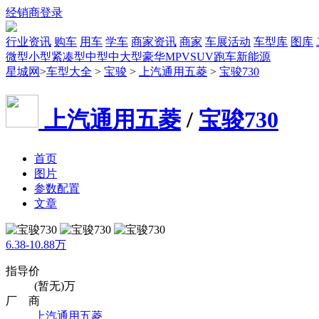
经销商登录
行业资讯
购车
用车
学车
商家资讯
商家
车展活动
车型库
图库
微型
小型
紧凑型
中型
中大型
豪华
MPV
SUV
跑车
新能源
星城网
>
车型大全
>
宝骏
>
上汽通用五菱
>
宝骏730
上汽通用五菱
/
宝骏730
首页
图片
参数配置
文章
6.38-10.88万
指导价
(暂无)万
厂 商
上汽通用五菱