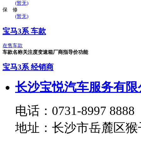
(暂无)
保 修
(暂无)
宝马3系 车款
在售车款
车款名称
关注度
变速箱
厂商指导价
功能
宝马3系 经销商
长沙宝悦汽车服务有限
电话：
0731-8997 8888
地址：
长沙市岳麓区猴