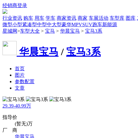
经销商登录
行业资讯
购车
用车
学车
商家资讯
商家
车展活动
车型库
图库
微型
小型
紧凑型
中型
中大型
豪华
MPV
SUV
跑车
新能源
星城网
>
车型大全
>
宝马
>
华晨宝马
>
宝马3系
华晨宝马
/
宝马3系
首页
图片
参数配置
文章
29.39-40.99万
指导价
(暂无)万
厂 商
华晨宝马