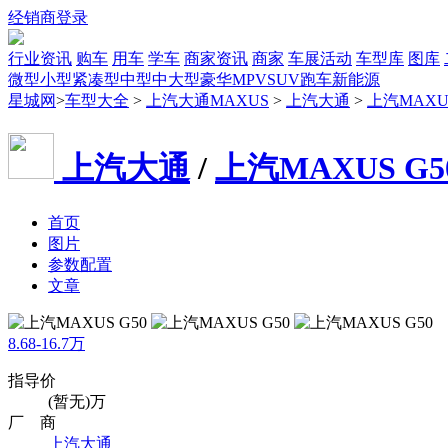
经销商登录
行业资讯
购车
用车
学车
商家资讯
商家
车展活动
车型库
图库
微型
小型
紧凑型
中型
中大型
豪华
MPV
SUV
跑车
新能源
星城网
>
车型大全
>
上汽大通MAXUS
>
上汽大通
>
上汽MAXUS
上汽大通
/
上汽MAXUS G5
首页
图片
参数配置
文章
8.68-16.7万
指导价
(暂无)万
厂 商
上汽大通