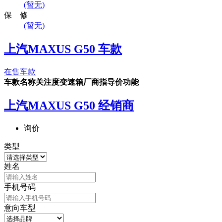
(暂无)
保 修
(暂无)
上汽MAXUS G50 车款
在售车款
车款名称
关注度
变速箱
厂商指导价
功能
上汽MAXUS G50 经销商
询价
类型
姓名
手机号码
意向车型