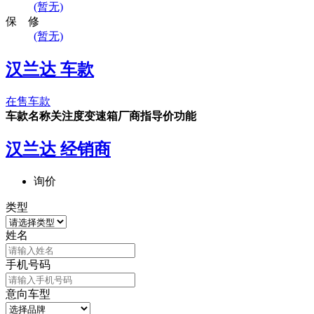
(暂无)
保 修
(暂无)
汉兰达 车款
在售车款
车款名称
关注度
变速箱
厂商指导价
功能
汉兰达 经销商
询价
类型
姓名
手机号码
意向车型