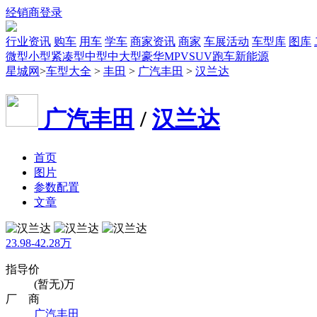
经销商登录
行业资讯
购车
用车
学车
商家资讯
商家
车展活动
车型库
图库
微型
小型
紧凑型
中型
中大型
豪华
MPV
SUV
跑车
新能源
星城网
>
车型大全
>
丰田
>
广汽丰田
>
汉兰达
广汽丰田
/
汉兰达
首页
图片
参数配置
文章
23.98-42.28万
指导价
(暂无)万
厂 商
广汽丰田