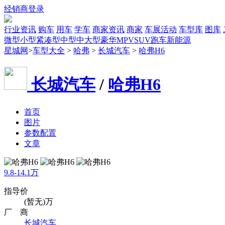
经销商登录
行业资讯
购车
用车
学车
商家资讯
商家
车展活动
车型库
图库
微型
小型
紧凑型
中型
中大型
豪华
MPV
SUV
跑车
新能源
星城网
>
车型大全
>
哈弗
>
长城汽车
>
哈弗H6
长城汽车
/
哈弗H6
首页
图片
参数配置
文章
9.8-14.1万
指导价
(暂无)万
厂 商
长城汽车