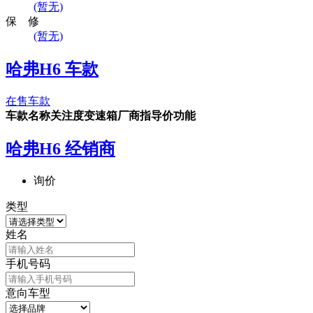
(暂无)
保 修
(暂无)
哈弗H6 车款
在售车款
车款名称
关注度
变速箱
厂商指导价
功能
哈弗H6 经销商
询价
类型
姓名
手机号码
意向车型