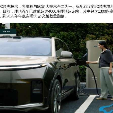
5C
超充技术，将增程与
5C
两大技术合二为一。标配
72.7
度
5C
超充电
。目前，理想汽车已建成超过
4000
座理想超充站，其中包含
1300
座
，到
2026
年年底实现
5C
超充桩数量翻倍。