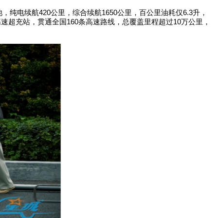
池，纯电续航
420
公里，综合续航
1650
公里，百公里油耗仅
6.3
升，
高速超充站，贯通全国
160
条高速路线，总覆盖里程超过
10
万公里，