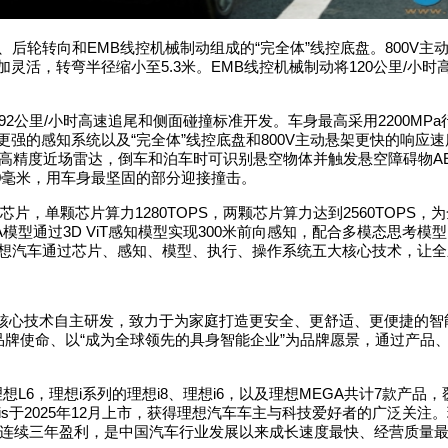
、后轮转向和
EMB
线控机械制动组成的
“
完全体
”
线控底盘。
800V
主
加灵活，转弯半径缩小至
5.3
米。
EMB
线控机械制动将
120
公里
/
小时
92
公里
/
小时高速追尾和侧面碰撞标准开发。车身最高采用
2200MPa
更强的感知系统以及
“
完全体
”
线控底盘和
800V
主动悬架更快的响应速
高精度近场雷达，倒车和泊车时可识别悬空物体并触发悬空障碍物
A
0
毫米，用车身最坚固的部分迎接撞击。
芯片，单颗芯片算力
1280TOPS
，两颗芯片算力达到
2560TOPS
，为
A
模型通过
3D ViT
感知模型实现
300
米前向感知，配合多模态思考模型
想汽车通过芯片、感知、模型、执行、操作系统五大核心技术，让全
核心技术自主研发，致力于为家庭打造更安全、更舒适、更便捷的智
品牌使命、以
“
成为全球领先的具身智能企业
”
为品牌愿景，通过产品
理想
L6
，理想
i
系列的理想
i8
、理想
i6
，以及理想
MEGA
共计
7
款产品，
is
于
2025
年
12
月上市，获得理想汽车车主与科技爱好者的广泛关注。
连续三年盈利，是中国汽车行业发展以来成长速度最快、经营质量