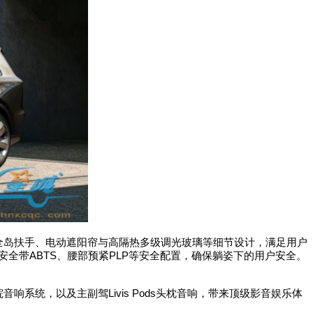
全岛扶手、电动遮阳帘与高隔热多级调光玻璃等细节设计，满足用户
安全带
ABTS
、腰部预紧
PLP
等安全配置，确保躺姿下的用户安全。
院音响系统，以及主副驾
Livis Pods
头枕音响，带来顶级影音娱乐体