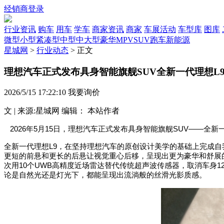
经销商登录
行业资讯
购车
用车
学车
商家资讯
商家
车展活动
车型库
图库
微型
小型
紧凑型
中型
中大型
豪华
MPV
SUV
跑车
新能源
星城网
>
行业动态
>
正文
理想汽车正式发布具身智能旗舰SUV全新一代理想L
2026/5/15 17:22:10
我要询价
文 | 来源:星城网 编辑： 本站作者
2026
年
5
月
15
日，理想汽车正式发布具身智能旗舰
SUV——
全新
全新一代理想
L9
，在坚持理想汽车的原创设计美学的基础上完成自
更短的前悬和更长的后悬让视觉重心后移，呈现出更为豪华和舒展
次用
10
个
UWB
高精度近场雷达替代传统超声波传感器，取消车身
1
论是自然光还是灯光下，都能呈现出流淌般的丝滑光影质感。