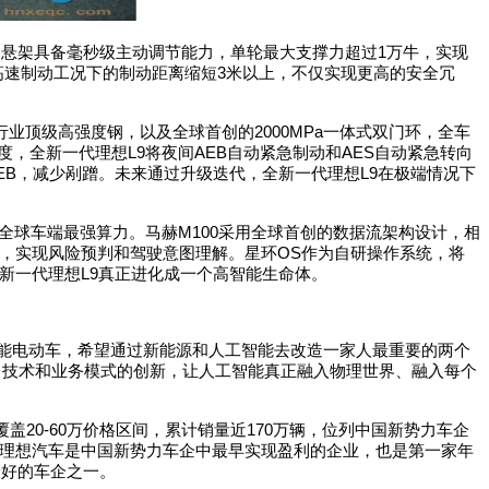
动悬架具备毫秒级主动调节能力，单轮最大支撑力超过
1
万牛，实现
高速制动工况下的制动距离缩短
3
米以上，不仅实现更高的安全冗
行业顶级高强度钢，以及全球首创的
2000MPa
一体式双门环，全车
度，全新一代理想
L9
将夜间
AEB
自动紧急制动和
AES
自动紧急转向
EB
，减少剐蹭。未来通过升级迭代，全新一代理想
L9
在极端情况下
全球车端最强算力。马赫
M100
采用全球首创的数据流架构设计，相
，实现风险预判和驾驶意图理解。星环
OS
作为自研操作系统，将
新一代理想
L9
真正进化成一个高智能生命体。
能电动车，希望通过新能源和人工智能去改造一家人最重要的两个
、技术和业务模式的创新，让人工智能真正融入物理世界、融入每个
覆盖
20-60
万价格区间，累计销量近
170
万辆，位列中国新势力车企
理想汽车是中国新势力车企中最早实现盈利的企业，也是第一家年
最好的车企之一。