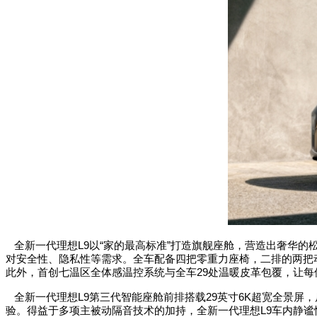
全新一代理想
L9
以
“
家的最高标准
”
打造旗舰座舱，营造出奢华的
对安全性、隐私性等需求。全车配备四把零重力座椅，二排的两把
此外，首创七温区全体感温控系统与全车
29
处温暖皮革包覆，让每
全新一代理想
L9
第三代智能座舱前排搭载
29
英寸
6K
超宽全景屏，
验。得益于多项主被动隔音技术的加持，全新一代理想
L9
车内静谧