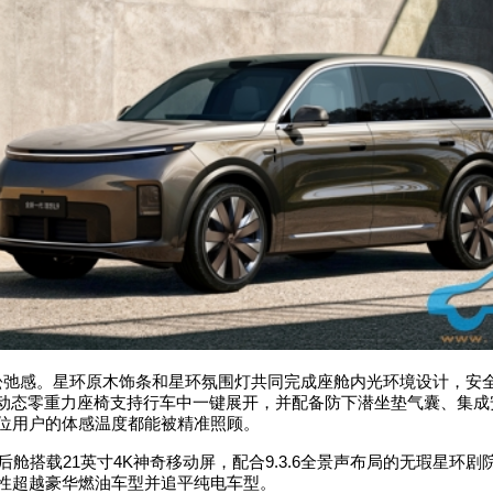
松弛感。星环原木饰条和星环氛围灯共同完成座舱内光环境设计，安
动态零重力座椅支持行车中一键展开，并配备防下潜坐垫气囊、集成
位用户的体感温度都能被精准照顾。
后舱搭载
21
英寸
4K
神奇移动屏，配合
9.3.6
全景声布局的无瑕星环剧
性超越豪华燃油车型并追平纯电车型。