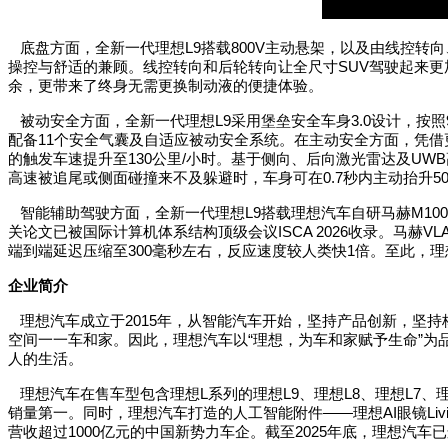
底盘方面，全新一代理想
L9
搭载
800V
主动悬架，以及由线控转向
操控与舒适的兼顾。线控转向和后轮转向让全尺寸
SUV
驾驶起来更
余，更带来了终身无需更换制动液的便捷体验。
被动安全方面，全新一代理想
L9
采用堡垒安全车身
3.0
设计，按照
配备
11
个安全气囊及自适应被动安全系统。在主动安全方面，凭借
的触发车速提升至
130
公里
/
小时。基于侧向、后向激光雷达及
UWB
高速被追尾或侧面碰撞来不及躲避时，车身可在
0.7
秒内主动抬升
5
智能辅助驾驶方面，全新一代理想
L9
搭载理想汽车自研马赫
M100
关论文已被国际计算机体系结构顶级会议
ISCA 2026
收录。马赫
VL
端到端延迟压缩至
300
毫秒左右，反应速度较人类快
1
倍。至此，理
企业简介
理想汽车成立于
2015
年，从智能汽车开始，坚持产品创新，坚持
空间一一车和家。因此，理想汽车以
“
理想，为车和家赋予生命
”
为
人的生活。
理想汽车在售车型包含理想
L
系列的理想
L9
、理想
L8
、理想
L7
、
销量第一。同时，理想汽车打造的人工智能附件
——
理想
AI
眼镜
Liv
营收超过
1000
亿元的中国新势力车企。截至
2025
年底，理想汽车已