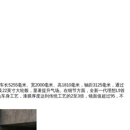
车长
5255
毫米、宽
2000
毫米、高
1810
毫米，轴距
3125
毫米，通过
及
22
英寸大轮毂，显著提升气场。在细节方面，全新一代理想
L9
首
色车身工艺，漆膜厚度达到传统工艺的
2
至
3
倍，镜面值超过
95
，不